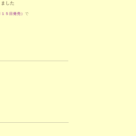
きました
月１５日発売）
で
。
。