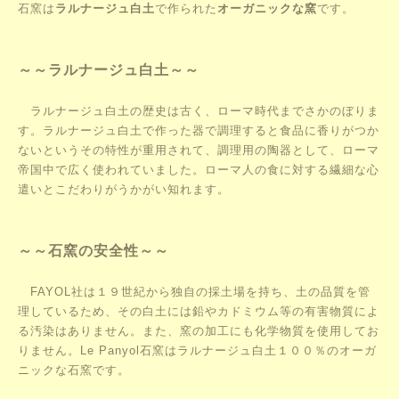
石窯は
ラルナージュ白土
で作られた
オーガニックな窯
です。
～～ラルナージュ白土～～
ラルナージュ白土の歴史は古く、ローマ時代までさかのぼりま
す。ラルナージュ白土で作った器で調理すると食品に香りがつか
ないというその特性が重用されて、調理用の陶器として、ローマ
帝国中で広く使われていました。ローマ人の食に対する繊細な心
遣いとこだわりがうかがい知れます。
～～石窯の安全性～～
FAYOL社は１９世紀から独自の採土場を持ち、土の品質を管
理しているため、その白土には鉛やカドミウム等の有害物質によ
る汚染はありません。また、窯の加工にも化学物質を使用してお
りません。Le Panyol石窯はラルナージュ白土１００％のオーガ
ニックな石窯です。