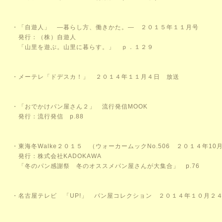
・
「自遊人」
―暮らし方、働きかた。― ２０１５年１１月号
発行：（株）自遊人
「山里を遊ぶ。山里に暮らす。」 ｐ．１２９
・
メーテレ「ドデスカ！」
２０１４年１１月４日 放送
・
「おでかけパン屋さん２」
流行発信MOOK
発行：流行発信 p.88
・
東海冬Walke２０１５ （ウォーカームックNo.506 ２０１４年10
発行：株式会社KADOKAWA
「冬のパン感謝祭 冬のオススメパン屋さんが大集合」 p.76
・名古屋テレビ
「UP!」 パン屋コレクション ２０１４年１０月２