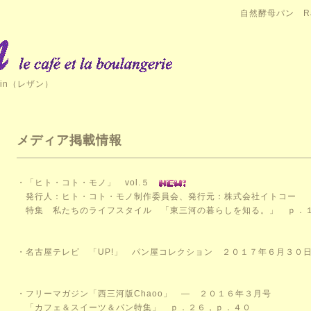
自然酵母パン Ra
in（レザン）
メディア掲載情報
・
「ヒト・コト・モノ」
vol.５
発行人：ヒト・コト・モノ制作委員会、発行元：株式会社イトコー
特集 私たちのライフスタイル 「東三河の暮らしを知る。」 ｐ．
・
名古屋テレビ 「UP!」
パン屋コレクション ２０１７年６月３０
・
フリーマガジン「西三河版Chaoo」
― ２０１６年３月号
「カフェ＆スイーツ＆パン特集」 ｐ．２６，ｐ．４０